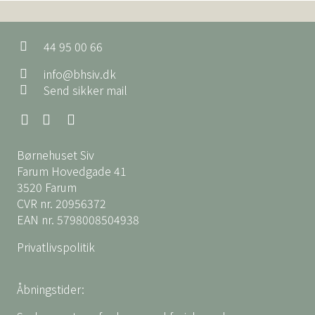
44 95 00 66
info@bhsiv.dk
Send sikker mail
Børnehuset Siv
Farum Hovedgade 41
3520 Farum
CVR nr. 20956372
EAN nr. 5798008504938
Privatlivspolitik
Åbningstider: