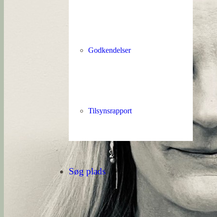
Farum Hovedgade 41
3520 Farum
CVR nr. 20956372
EAN nr. 5798008504938
Privatlivspolitik
Godkendelser
Åbningstider:
Svalerne, stuen for børn med fysisk sygdom
Man. – tors. 9:30 – 16:00
Fre. 9:30 – 15:00
Tilsynsrapport
Viberne, stuen for børn med ASF
Man. – tors. 8:00 – 16:00
Fre. 8:00 – 15.00
Deltidspladser hos Viberne
Man.- fre. 9:00 – 13:00
Søg plads
Telefontid:
Man. – fre. 9:00 – 14:00
Denne hjemmeside bruger cookies til at forbedre din oplevelse. Hvis d