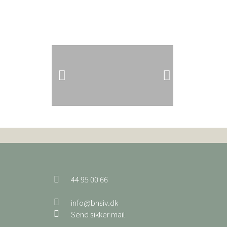
44 95 00 66
info@bhsiv.dk
Send sikker mail