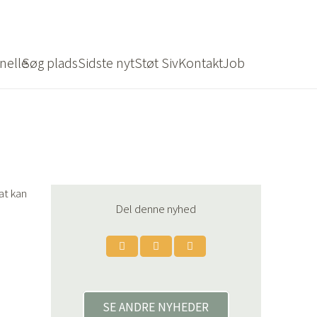
nelle
Søg plads
Sidste nyt
Støt Siv
Kontakt
Job
at kan
Del denne nyhed
SE ANDRE NYHEDER