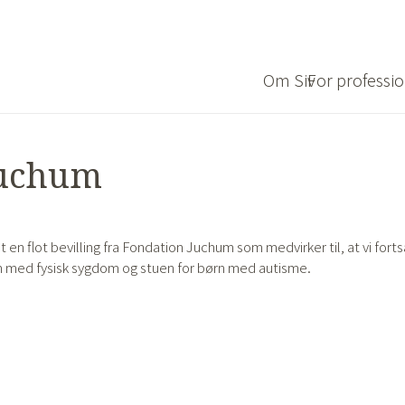
Om Siv
For professio
Juchum
n flot bevilling fra Fondation Juchum som medvirker til, at vi forts
ørn med fysisk sygdom og stuen for børn med autisme.