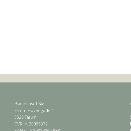
Børnehuset Siv
Farum Hovedgade 41
3520 Farum
CVR nr. 20956372
EAN nr. 5798008504938