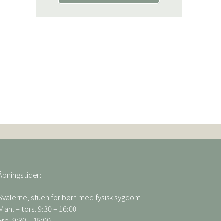
Åbningstider:
Svalerne, stuen for børn med fysisk sygdom
Man. – tors. 9:30 – 16:00
Fre. 9:30 – 15:00