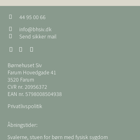
44 95 00 66
info@bhsiv.dk
Send sikker mail
Børnehuset Siv
Farum Hovedgade 41
3520 Farum
CVR nr. 20956372
EAN nr. 5798008504938
Privatlivspolitik
Åbningstider:
Svalerne, stuen for børn med fysisk sygdom