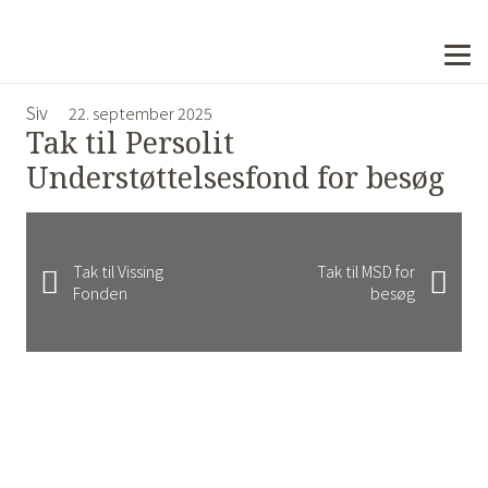
Siv
22. september 2025
Tak til Persolit
Understøttelsesfond for besøg
Tak til Vissing
Tak til MSD for
Fonden
besøg