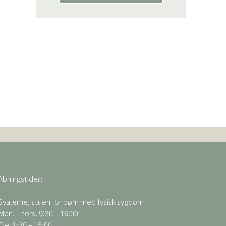
Åbningstider:
Svalerne, stuen for børn med fysisk sygdom
Man. – tors. 9:30 – 16:00
Fre. 9:30 – 15:00