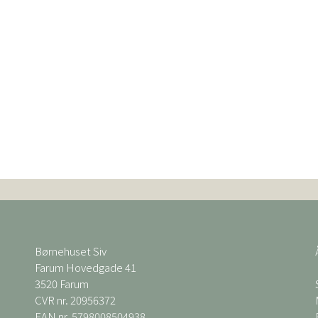
Børnehuset Siv
Farum Hovedgade 41
3520 Farum
CVR nr. 20956372
EAN nr. 5798008504938