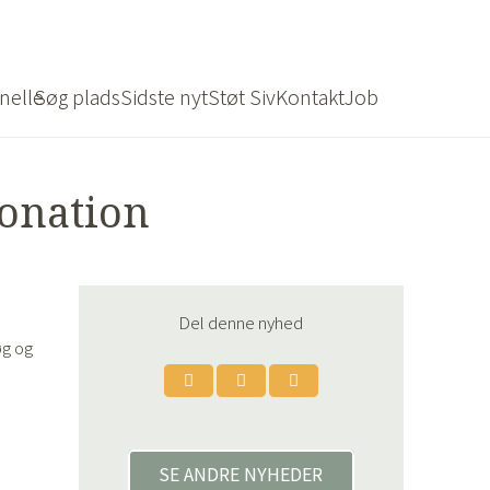
nelle
Søg plads
Sidste nyt
Støt Siv
Kontakt
Job
donation
Del denne nyhed
øg og
SE ANDRE NYHEDER