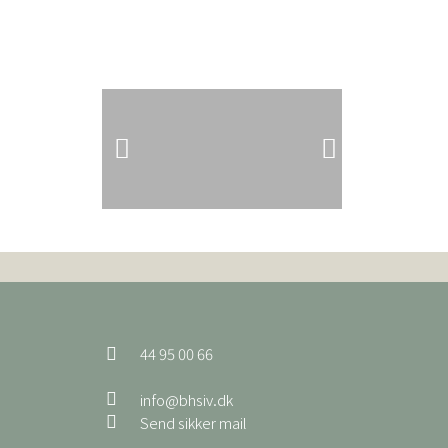
44 95 00 66
info@bhsiv.dk
Send sikker mail