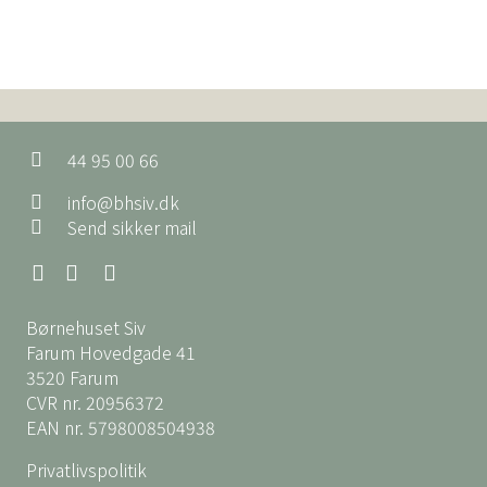
44 95 00 66
info@bhsiv.dk
Send sikker mail
Børnehuset Siv
Farum Hovedgade 41
3520 Farum
CVR nr. 20956372
EAN nr. 5798008504938
Privatlivspolitik