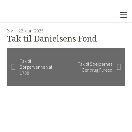
Siv
22. april 2025
Tak til Danielsens Fond
Tak til
Tak til Spejdernes
Borgervennen af
Genbrug Furesø
1788