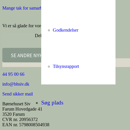
Mange tak for samarbejde Porsdal & Nielsen
Vi er så glade for vores nye træterrasse 😍
Godkendelser
Del denne nyhed
SE ANDRE NYHEDER
Tilsynsrapport
44 95 00 66
info@bhsiv.dk
Send sikker mail
Søg plads
Børnehuset Siv
Farum Hovedgade 41
3520 Farum
CVR nr. 20956372
EAN nr. 5798008504938