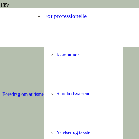
Siv
17. oktober 2023
For professionelle
Tusind tak til Henning 
Kommuner
Sundhedsvæsenet
Foredrag om autisme
Ydelser og takster